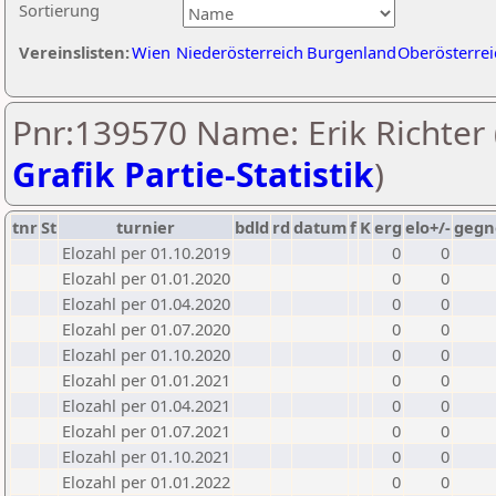
Sortierung
Vereinslisten:
Wien
Niederösterreich
Burgenland
Oberösterrei
Pnr:139570 Name: Erik Richter 
Grafik Partie-Statistik
)
tnr
St
turnier
bdld
rd
datum
f
K
erg
elo+/-
gegn
Elozahl per 01.10.2019
0
0
Elozahl per 01.01.2020
0
0
Elozahl per 01.04.2020
0
0
Elozahl per 01.07.2020
0
0
Elozahl per 01.10.2020
0
0
Elozahl per 01.01.2021
0
0
Elozahl per 01.04.2021
0
0
Elozahl per 01.07.2021
0
0
Elozahl per 01.10.2021
0
0
Elozahl per 01.01.2022
0
0