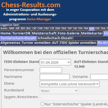
Logged on: Gast
Arabic
ARM
AZE
BIH
BUL
CAT
CHN
CRO
CZE
DEN
ENG
ESP
FAI
FIN
FRA
GER
GRE
INA
I
Home
TurnierDB
Meisterschaft
Foto-Galerie
Meldekartei
El
Turnierschach-Elozahl
Schnellschach-Elozahl
Allgemeines
Turnier anmelden: AUT
FIDE
Spieler anmelden
Elo AU
Willkommen bei den offiziellen Turnierscha
FIDE-Elolisten Stand
AUT-Elolisten Stand
13.945
Personennummer
Nachname
Vorname
Ebene
Bundesland
Spgem./Kreis/Verein
Nur "österreichische" Spieler (Land=A