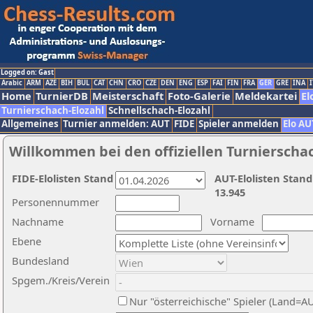
Logged on: Gast
Arabic
ARM
AZE
BIH
BUL
CAT
CHN
CRO
CZE
DEN
ENG
ESP
FAI
FIN
FRA
GER
GRE
INA
I
Home
TurnierDB
Meisterschaft
Foto-Galerie
Meldekartei
El
Turnierschach-Elozahl
Schnellschach-Elozahl
Allgemeines
Turnier anmelden: AUT
FIDE
Spieler anmelden
Elo AU
Willkommen bei den offiziellen Turnierscha
FIDE-Elolisten Stand
AUT-Elolisten Stand
13.945
Personennummer
Nachname
Vorname
Ebene
Bundesland
Spgem./Kreis/Verein
Nur "österreichische" Spieler (Land=A