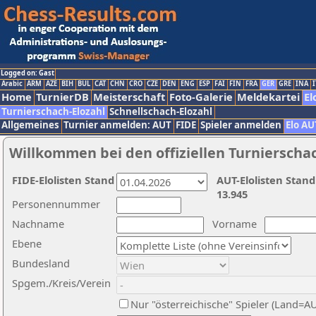
Logged on: Gast
Arabic
ARM
AZE
BIH
BUL
CAT
CHN
CRO
CZE
DEN
ENG
ESP
FAI
FIN
FRA
GER
GRE
INA
I
Home
TurnierDB
Meisterschaft
Foto-Galerie
Meldekartei
El
Turnierschach-Elozahl
Schnellschach-Elozahl
Allgemeines
Turnier anmelden: AUT
FIDE
Spieler anmelden
Elo AU
Willkommen bei den offiziellen Turnierscha
FIDE-Elolisten Stand
AUT-Elolisten Stand
13.945
Personennummer
Nachname
Vorname
Ebene
Bundesland
Spgem./Kreis/Verein
Nur "österreichische" Spieler (Land=A