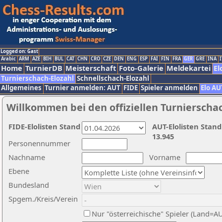
Logged on: Gast
Arabic
ARM
AZE
BIH
BUL
CAT
CHN
CRO
CZE
DEN
ENG
ESP
FAI
FIN
FRA
GER
GRE
INA
I
Home
TurnierDB
Meisterschaft
Foto-Galerie
Meldekartei
El
Turnierschach-Elozahl
Schnellschach-Elozahl
Allgemeines
Turnier anmelden: AUT
FIDE
Spieler anmelden
Elo AU
Willkommen bei den offiziellen Turnierscha
FIDE-Elolisten Stand
AUT-Elolisten Stand
13.945
Personennummer
Nachname
Vorname
Ebene
Bundesland
Spgem./Kreis/Verein
Nur "österreichische" Spieler (Land=A