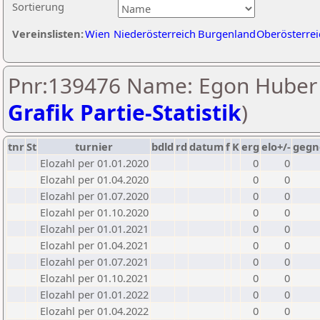
Sortierung
Vereinslisten:
Wien
Niederösterreich
Burgenland
Oberösterrei
Pnr:139476 Name: Egon Huber 
Grafik Partie-Statistik
)
tnr
St
turnier
bdld
rd
datum
f
K
erg
elo+/-
gegn
Elozahl per 01.01.2020
0
0
Elozahl per 01.04.2020
0
0
Elozahl per 01.07.2020
0
0
Elozahl per 01.10.2020
0
0
Elozahl per 01.01.2021
0
0
Elozahl per 01.04.2021
0
0
Elozahl per 01.07.2021
0
0
Elozahl per 01.10.2021
0
0
Elozahl per 01.01.2022
0
0
Elozahl per 01.04.2022
0
0