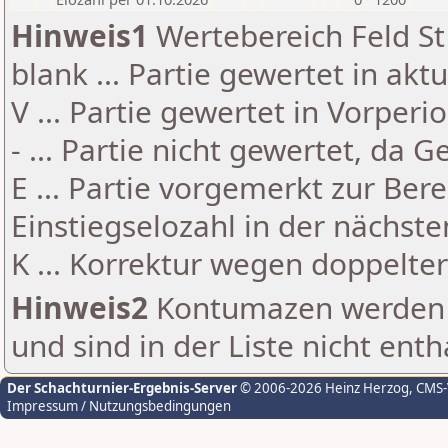
Hinweis1
Wertebereich Feld St 
blank ... Partie gewertet in akt
V ... Partie gewertet in Vorperi
- ... Partie nicht gewertet, da 
E ... Partie vorgemerkt zur Be
Einstiegselozahl in der nächst
K ... Korrektur wegen doppelt
Hinweis2
Kontumazen werden g
und sind in der Liste nicht enth
Der Schachturnier-Ergebnis-Server
© 2006-2026 Heinz Herzog
, CMS
Impressum / Nutzungsbedingungen