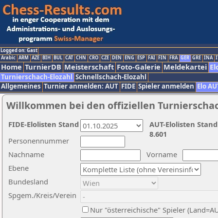
Logged on: Gast
Arabic
ARM
AZE
BIH
BUL
CAT
CHN
CRO
CZE
DEN
ENG
ESP
FAI
FIN
FRA
GER
GRE
INA
I
Home
TurnierDB
Meisterschaft
Foto-Galerie
Meldekartei
El
Turnierschach-Elozahl
Schnellschach-Elozahl
Allgemeines
Turnier anmelden: AUT
FIDE
Spieler anmelden
Elo AU
Willkommen bei den offiziellen Turnierscha
FIDE-Elolisten Stand
AUT-Elolisten Stand
8.601
Personennummer
Nachname
Vorname
Ebene
Bundesland
Spgem./Kreis/Verein
Nur "österreichische" Spieler (Land=A