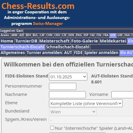
Logged on: Gast
Arabic
ARM
AZE
BIH
BUL
CAT
CHN
CRO
CZE
DEN
ENG
ESP
FAI
FIN
FRA
GER
GRE
INA
I
Home
TurnierDB
Meisterschaft
Foto-Galerie
Meldekartei
El
Turnierschach-Elozahl
Schnellschach-Elozahl
Allgemeines
Turnier anmelden: AUT
FIDE
Spieler anmelden
Elo AU
Willkommen bei den offiziellen Turnierscha
FIDE-Elolisten Stand
AUT-Elolisten Stand
8.601
Personennummer
Nachname
Vorname
Ebene
Bundesland
Spgem./Kreis/Verein
Nur "österreichische" Spieler (Land=A