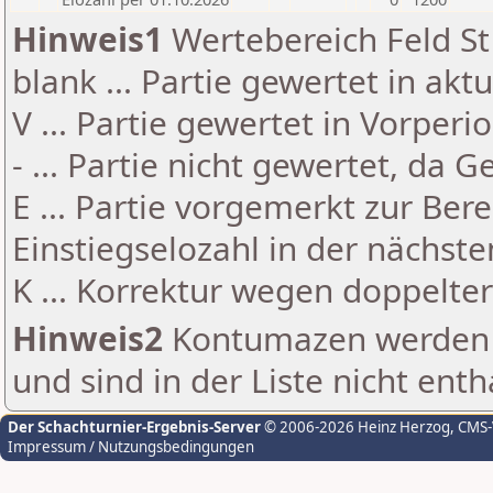
Hinweis1
Wertebereich Feld St 
blank ... Partie gewertet in akt
V ... Partie gewertet in Vorperi
- ... Partie nicht gewertet, da 
E ... Partie vorgemerkt zur Be
Einstiegselozahl in der nächst
K ... Korrektur wegen doppelt
Hinweis2
Kontumazen werden g
und sind in der Liste nicht enth
Der Schachturnier-Ergebnis-Server
© 2006-2026 Heinz Herzog
, CMS
Impressum / Nutzungsbedingungen