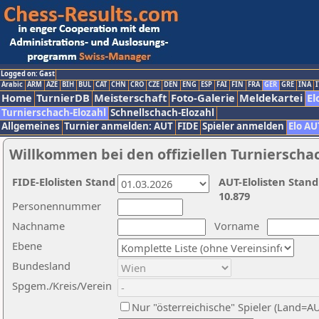
Logged on: Gast
Arabic
ARM
AZE
BIH
BUL
CAT
CHN
CRO
CZE
DEN
ENG
ESP
FAI
FIN
FRA
GER
GRE
INA
I
Home
TurnierDB
Meisterschaft
Foto-Galerie
Meldekartei
El
Turnierschach-Elozahl
Schnellschach-Elozahl
Allgemeines
Turnier anmelden: AUT
FIDE
Spieler anmelden
Elo AU
Willkommen bei den offiziellen Turnierscha
FIDE-Elolisten Stand
AUT-Elolisten Stand
10.879
Personennummer
Nachname
Vorname
Ebene
Bundesland
Spgem./Kreis/Verein
Nur "österreichische" Spieler (Land=A