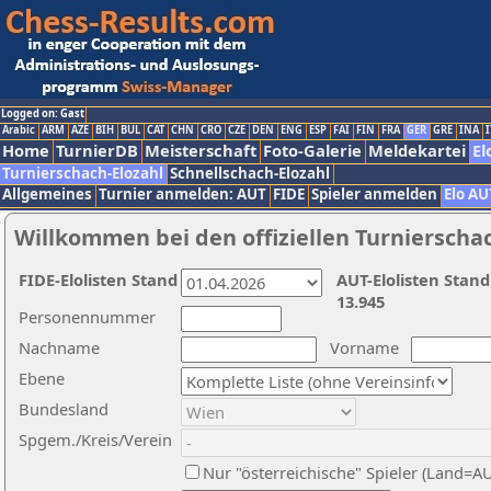
Logged on: Gast
Arabic
ARM
AZE
BIH
BUL
CAT
CHN
CRO
CZE
DEN
ENG
ESP
FAI
FIN
FRA
GER
GRE
INA
I
Home
TurnierDB
Meisterschaft
Foto-Galerie
Meldekartei
El
Turnierschach-Elozahl
Schnellschach-Elozahl
Allgemeines
Turnier anmelden: AUT
FIDE
Spieler anmelden
Elo AU
Willkommen bei den offiziellen Turnierscha
FIDE-Elolisten Stand
AUT-Elolisten Stand
13.945
Personennummer
Nachname
Vorname
Ebene
Bundesland
Spgem./Kreis/Verein
Nur "österreichische" Spieler (Land=A