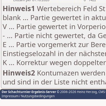
Hinweis1
Wertebereich Feld St 
blank ... Partie gewertet in akt
V ... Partie gewertet in Vorperi
- ... Partie nicht gewertet, da 
E ... Partie vorgemerkt zur Be
Einstiegselozahl in der nächst
K ... Korrektur wegen doppelt
Hinweis2
Kontumazen werden g
und sind in der Liste nicht enth
Der Schachturnier-Ergebnis-Server
© 2006-2026 Heinz Herzog
, CMS
Impressum / Nutzungsbedingungen