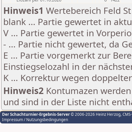
Hinweis1
Wertebereich Feld St 
blank ... Partie gewertet in akt
V ... Partie gewertet in Vorperi
- ... Partie nicht gewertet, da 
E ... Partie vorgemerkt zur Be
Einstiegselozahl in der nächst
K ... Korrektur wegen doppelt
Hinweis2
Kontumazen werden g
und sind in der Liste nicht enth
Der Schachturnier-Ergebnis-Server
© 2006-2026 Heinz Herzog
, CMS
Impressum / Nutzungsbedingungen