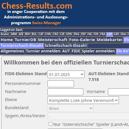
Logged on: Gast
Arabic
ARM
AZE
BIH
BUL
CAT
CHN
CRO
CZE
DEN
ENG
ESP
FAI
FIN
FRA
GER
GRE
INA
I
Home
TurnierDB
Meisterschaft
Foto-Galerie
Meldekartei
El
Turnierschach-Elozahl
Schnellschach-Elozahl
Allgemeines
Turnier anmelden: AUT
FIDE
Spieler anmelden
Elo AU
Willkommen bei den offiziellen Turnierscha
FIDE-Elolisten Stand
AUT-Elolisten Stand
7.518
Personennummer
Nachname
Vorname
Ebene
Bundesland
Spgem./Kreis/Verein
Nur "österreichische" Spieler (Land=A