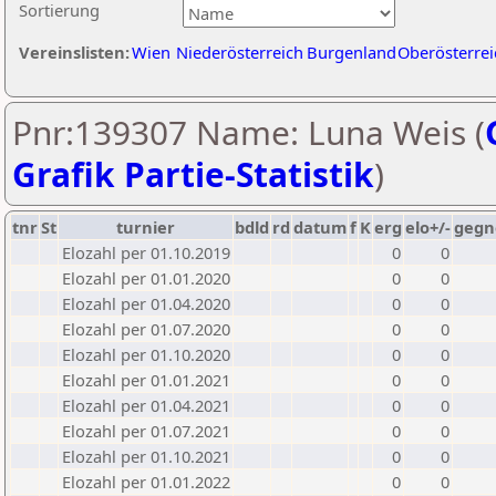
Sortierung
Vereinslisten:
Wien
Niederösterreich
Burgenland
Oberösterrei
Pnr:139307 Name: Luna Weis (
Grafik Partie-Statistik
)
tnr
St
turnier
bdld
rd
datum
f
K
erg
elo+/-
gegn
Elozahl per 01.10.2019
0
0
Elozahl per 01.01.2020
0
0
Elozahl per 01.04.2020
0
0
Elozahl per 01.07.2020
0
0
Elozahl per 01.10.2020
0
0
Elozahl per 01.01.2021
0
0
Elozahl per 01.04.2021
0
0
Elozahl per 01.07.2021
0
0
Elozahl per 01.10.2021
0
0
Elozahl per 01.01.2022
0
0