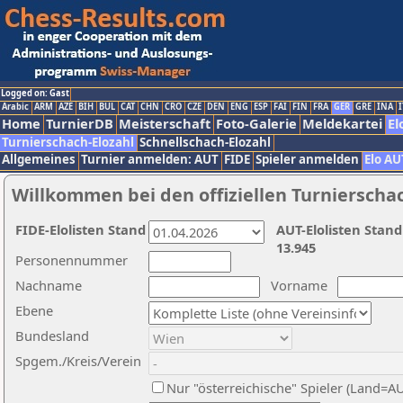
Logged on: Gast
Arabic
ARM
AZE
BIH
BUL
CAT
CHN
CRO
CZE
DEN
ENG
ESP
FAI
FIN
FRA
GER
GRE
INA
I
Home
TurnierDB
Meisterschaft
Foto-Galerie
Meldekartei
El
Turnierschach-Elozahl
Schnellschach-Elozahl
Allgemeines
Turnier anmelden: AUT
FIDE
Spieler anmelden
Elo AU
Willkommen bei den offiziellen Turnierscha
FIDE-Elolisten Stand
AUT-Elolisten Stand
13.945
Personennummer
Nachname
Vorname
Ebene
Bundesland
Spgem./Kreis/Verein
Nur "österreichische" Spieler (Land=A