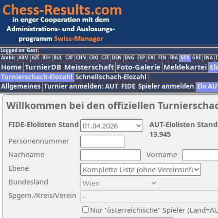
Logged on: Gast
Arabic
ARM
AZE
BIH
BUL
CAT
CHN
CRO
CZE
DEN
ENG
ESP
FAI
FIN
FRA
GER
GRE
INA
I
Home
TurnierDB
Meisterschaft
Foto-Galerie
Meldekartei
El
Turnierschach-Elozahl
Schnellschach-Elozahl
Allgemeines
Turnier anmelden: AUT
FIDE
Spieler anmelden
Elo AU
Willkommen bei den offiziellen Turnierscha
FIDE-Elolisten Stand
AUT-Elolisten Stand
13.945
Personennummer
Nachname
Vorname
Ebene
Bundesland
Spgem./Kreis/Verein
Nur "österreichische" Spieler (Land=A