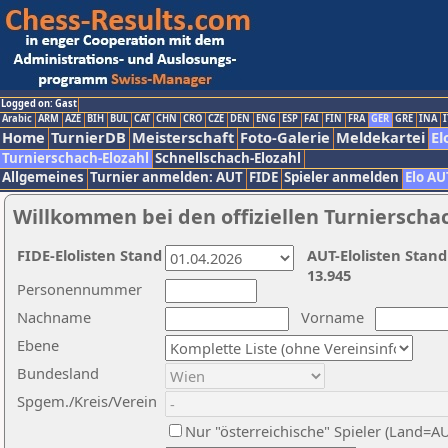
Logged on: Gast
Arabic
ARM
AZE
BIH
BUL
CAT
CHN
CRO
CZE
DEN
ENG
ESP
FAI
FIN
FRA
GER
GRE
INA
I
Home
TurnierDB
Meisterschaft
Foto-Galerie
Meldekartei
El
Turnierschach-Elozahl
Schnellschach-Elozahl
Allgemeines
Turnier anmelden: AUT
FIDE
Spieler anmelden
Elo AU
Willkommen bei den offiziellen Turnierscha
FIDE-Elolisten Stand
AUT-Elolisten Stand
13.945
Personennummer
Nachname
Vorname
Ebene
Bundesland
Spgem./Kreis/Verein
Nur "österreichische" Spieler (Land=A