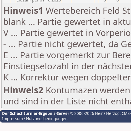
Hinweis1
Wertebereich Feld St 
blank ... Partie gewertet in akt
V ... Partie gewertet in Vorperi
- ... Partie nicht gewertet, da 
E ... Partie vorgemerkt zur Be
Einstiegselozahl in der nächst
K ... Korrektur wegen doppelt
Hinweis2
Kontumazen werden g
und sind in der Liste nicht enth
Der Schachturnier-Ergebnis-Server
© 2006-2026 Heinz Herzog
, CMS
Impressum / Nutzungsbedingungen