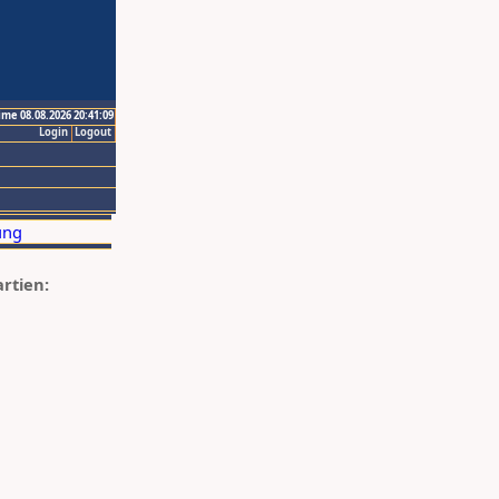
ime 08.08.2026 20:41:09
Login
Logout
artien: