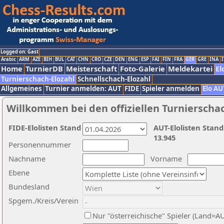
Logged on: Gast
Arabic
ARM
AZE
BIH
BUL
CAT
CHN
CRO
CZE
DEN
ENG
ESP
FAI
FIN
FRA
GER
GRE
INA
I
Home
TurnierDB
Meisterschaft
Foto-Galerie
Meldekartei
El
Turnierschach-Elozahl
Schnellschach-Elozahl
Allgemeines
Turnier anmelden: AUT
FIDE
Spieler anmelden
Elo AU
Willkommen bei den offiziellen Turnierscha
FIDE-Elolisten Stand
AUT-Elolisten Stand
13.945
Personennummer
Nachname
Vorname
Ebene
Bundesland
Spgem./Kreis/Verein
Nur "österreichische" Spieler (Land=A