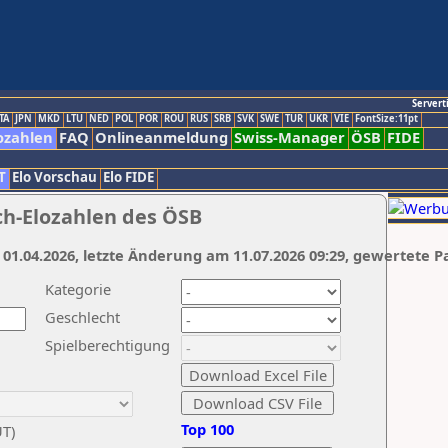
Servert
TA
JPN
MKD
LTU
NED
POL
POR
ROU
RUS
SRB
SVK
SWE
TUR
UKR
VIE
FontSize:11pt
ozahlen
FAQ
Onlineanmeldung
Swiss-Manager
ÖSB
FIDE
T
Elo Vorschau
Elo FIDE
ch-Elozahlen des ÖSB
 01.04.2026, letzte Änderung am 11.07.2026 09:29, gewertete P
Kategorie
Geschlecht
Spielberechtigung
Top 100
UT)