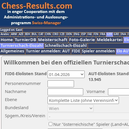
Logged on: Gast
Arabic
ARM
AZE
BIH
BUL
CAT
CHN
CRO
CZE
DEN
ENG
ESP
FAI
FIN
FRA
GER
GRE
INA
I
Home
TurnierDB
Meisterschaft
Foto-Galerie
Meldekartei
El
Turnierschach-Elozahl
Schnellschach-Elozahl
Allgemeines
Turnier anmelden: AUT
FIDE
Spieler anmelden
Elo AU
Willkommen bei den offiziellen Turnierscha
FIDE-Elolisten Stand
AUT-Elolisten Stand
13.945
Personennummer
Nachname
Vorname
Ebene
Bundesland
Spgem./Kreis/Verein
Nur "österreichische" Spieler (Land=A