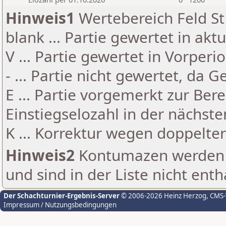
Hinweis1
Wertebereich Feld St 
blank ... Partie gewertet in akt
V ... Partie gewertet in Vorperi
- ... Partie nicht gewertet, da 
E ... Partie vorgemerkt zur Be
Einstiegselozahl in der nächst
K ... Korrektur wegen doppelt
Hinweis2
Kontumazen werden g
und sind in der Liste nicht enth
Der Schachturnier-Ergebnis-Server
© 2006-2026 Heinz Herzog
, CMS
Impressum / Nutzungsbedingungen