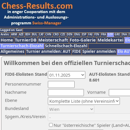
Logged on: Gast
Arabic
ARM
AZE
BIH
BUL
CAT
CHN
CRO
CZE
DEN
ENG
ESP
FAI
FIN
FRA
GER
GRE
INA
I
Home
TurnierDB
Meisterschaft
Foto-Galerie
Meldekartei
El
Turnierschach-Elozahl
Schnellschach-Elozahl
Allgemeines
Turnier anmelden: AUT
FIDE
Spieler anmelden
Elo AU
Willkommen bei den offiziellen Turnierscha
FIDE-Elolisten Stand
AUT-Elolisten Stand
8.601
Personennummer
Nachname
Vorname
Ebene
Bundesland
Spgem./Kreis/Verein
Nur "österreichische" Spieler (Land=A