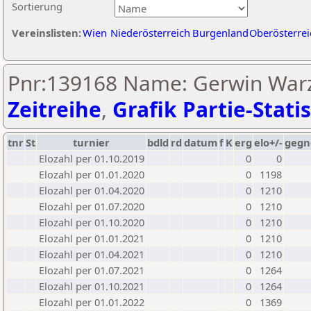
Sortierung
Vereinslisten:
Wien
Niederösterreich
Burgenland
Oberösterrei
Pnr:139168 Name: Gerwin Warz
Zeitreihe
,
Grafik Partie-Statis
tnr
St
turnier
bdld
rd
datum
f
K
erg
elo+/-
gegn
Elozahl per 01.10.2019
0
0
Elozahl per 01.01.2020
0
1198
Elozahl per 01.04.2020
0
1210
Elozahl per 01.07.2020
0
1210
Elozahl per 01.10.2020
0
1210
Elozahl per 01.01.2021
0
1210
Elozahl per 01.04.2021
0
1210
Elozahl per 01.07.2021
0
1264
Elozahl per 01.10.2021
0
1264
Elozahl per 01.01.2022
0
1369