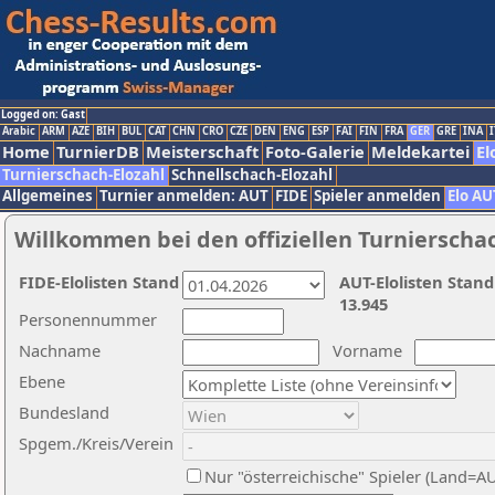
Logged on: Gast
Arabic
ARM
AZE
BIH
BUL
CAT
CHN
CRO
CZE
DEN
ENG
ESP
FAI
FIN
FRA
GER
GRE
INA
I
Home
TurnierDB
Meisterschaft
Foto-Galerie
Meldekartei
El
Turnierschach-Elozahl
Schnellschach-Elozahl
Allgemeines
Turnier anmelden: AUT
FIDE
Spieler anmelden
Elo AU
Willkommen bei den offiziellen Turnierscha
FIDE-Elolisten Stand
AUT-Elolisten Stand
13.945
Personennummer
Nachname
Vorname
Ebene
Bundesland
Spgem./Kreis/Verein
Nur "österreichische" Spieler (Land=A