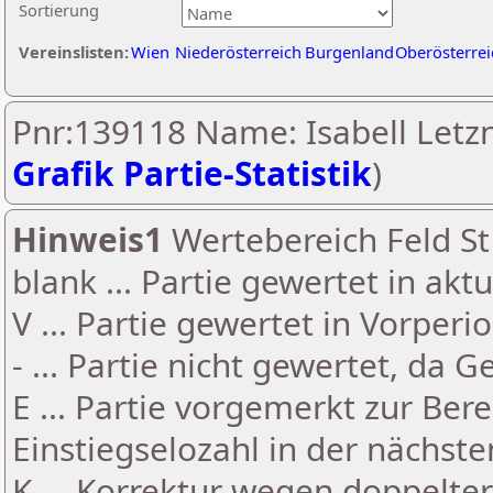
Sortierung
Vereinslisten:
Wien
Niederösterreich
Burgenland
Oberösterrei
Pnr:139118 Name: Isabell Letzn
Grafik Partie-Statistik
)
Hinweis1
Wertebereich Feld St 
blank ... Partie gewertet in akt
V ... Partie gewertet in Vorperi
- ... Partie nicht gewertet, da 
E ... Partie vorgemerkt zur Be
Einstiegselozahl in der nächst
K ... Korrektur wegen doppelt