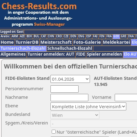
Logged on: Gast
Arabic
ARM
AZE
BIH
BUL
CAT
CHN
CRO
CZE
DEN
ENG
ESP
FAI
FIN
FRA
GER
GRE
INA
I
Home
TurnierDB
Meisterschaft
Foto-Galerie
Meldekartei
El
Turnierschach-Elozahl
Schnellschach-Elozahl
Allgemeines
Turnier anmelden: AUT
FIDE
Spieler anmelden
Elo AU
Willkommen bei den offiziellen Turnierscha
FIDE-Elolisten Stand
AUT-Elolisten Stand
13.945
Personennummer
Nachname
Vorname
Ebene
Bundesland
Spgem./Kreis/Verein
Nur "österreichische" Spieler (Land=A