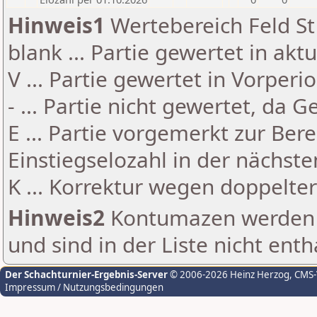
Hinweis1
Wertebereich Feld St 
blank ... Partie gewertet in akt
V ... Partie gewertet in Vorperi
- ... Partie nicht gewertet, da 
E ... Partie vorgemerkt zur Be
Einstiegselozahl in der nächst
K ... Korrektur wegen doppelt
Hinweis2
Kontumazen werden g
und sind in der Liste nicht enth
Der Schachturnier-Ergebnis-Server
© 2006-2026 Heinz Herzog
, CMS
Impressum / Nutzungsbedingungen