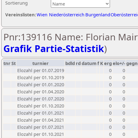
Sortierung
Vereinslisten:
Wien
Niederösterreich
Burgenland
Oberösterrei
Pnr:139116 Name: Florian Mair
Grafik Partie-Statistik
)
tnr
St
turnier
bdld
rd
datum
f
K
erg
elo+/-
gegn
Elozahl per 01.07.2019
0
0
Elozahl per 01.10.2019
0
0
Elozahl per 01.01.2020
0
0
Elozahl per 01.04.2020
0
0
Elozahl per 01.07.2020
0
0
Elozahl per 01.10.2020
0
0
Elozahl per 01.01.2021
0
0
Elozahl per 01.04.2021
0
0
Elozahl per 01.07.2021
0
0
Elozahl per 01.10.2021
0
0