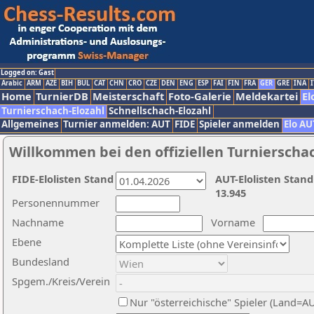
Logged on: Gast
Arabic
ARM
AZE
BIH
BUL
CAT
CHN
CRO
CZE
DEN
ENG
ESP
FAI
FIN
FRA
GER
GRE
INA
I
Home
TurnierDB
Meisterschaft
Foto-Galerie
Meldekartei
El
Turnierschach-Elozahl
Schnellschach-Elozahl
Allgemeines
Turnier anmelden: AUT
FIDE
Spieler anmelden
Elo AU
Willkommen bei den offiziellen Turnierscha
FIDE-Elolisten Stand
AUT-Elolisten Stand
13.945
Personennummer
Nachname
Vorname
Ebene
Bundesland
Spgem./Kreis/Verein
Nur "österreichische" Spieler (Land=A