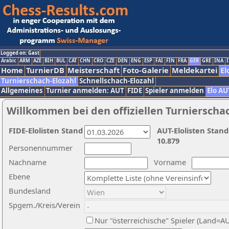
Logged on: Gast
Arabic
ARM
AZE
BIH
BUL
CAT
CHN
CRO
CZE
DEN
ENG
ESP
FAI
FIN
FRA
GER
GRE
INA
I
Home
TurnierDB
Meisterschaft
Foto-Galerie
Meldekartei
El
Turnierschach-Elozahl
Schnellschach-Elozahl
Allgemeines
Turnier anmelden: AUT
FIDE
Spieler anmelden
Elo AU
Willkommen bei den offiziellen Turnierscha
FIDE-Elolisten Stand
AUT-Elolisten Stand
10.879
Personennummer
Nachname
Vorname
Ebene
Bundesland
Spgem./Kreis/Verein
Nur "österreichische" Spieler (Land=A