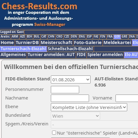
Logged on: Gast
Arabic
ARM
AZE
BIH
BUL
CAT
CHN
CRO
CZE
DEN
ENG
ESP
FAI
FIN
FRA
GER
GRE
INA
I
Home
TurnierDB
Meisterschaft
Foto-Galerie
Meldekartei
El
Turnierschach-Elozahl
Schnellschach-Elozahl
Allgemeines
Turnier anmelden: AUT
FIDE
Spieler anmelden
Elo AU
Willkommen bei den offiziellen Turnierscha
FIDE-Elolisten Stand
AUT-Elolisten Stand
6.936
Personennummer
Nachname
Vorname
Ebene
Bundesland
Spgem./Kreis/Verein
Nur "österreichische" Spieler (Land=A