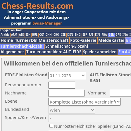
Logged on: Gast
Arabic
ARM
AZE
BIH
BUL
CAT
CHN
CRO
CZE
DEN
ENG
ESP
FAI
FIN
FRA
GER
GRE
INA
I
Home
TurnierDB
Meisterschaft
Foto-Galerie
Meldekartei
El
Turnierschach-Elozahl
Schnellschach-Elozahl
Allgemeines
Turnier anmelden: AUT
FIDE
Spieler anmelden
Elo AU
Willkommen bei den offiziellen Turnierscha
FIDE-Elolisten Stand
AUT-Elolisten Stand
8.601
Personennummer
Nachname
Vorname
Ebene
Bundesland
Spgem./Kreis/Verein
Nur "österreichische" Spieler (Land=A