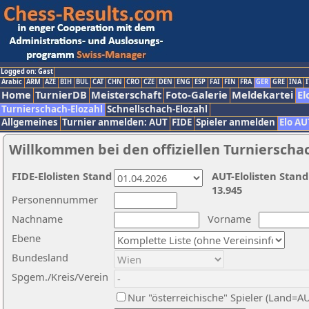
Logged on: Gast
Arabic
ARM
AZE
BIH
BUL
CAT
CHN
CRO
CZE
DEN
ENG
ESP
FAI
FIN
FRA
GER
GRE
INA
I
Home
TurnierDB
Meisterschaft
Foto-Galerie
Meldekartei
El
Turnierschach-Elozahl
Schnellschach-Elozahl
Allgemeines
Turnier anmelden: AUT
FIDE
Spieler anmelden
Elo AU
Willkommen bei den offiziellen Turnierscha
FIDE-Elolisten Stand
AUT-Elolisten Stand
13.945
Personennummer
Nachname
Vorname
Ebene
Bundesland
Spgem./Kreis/Verein
Nur "österreichische" Spieler (Land=A