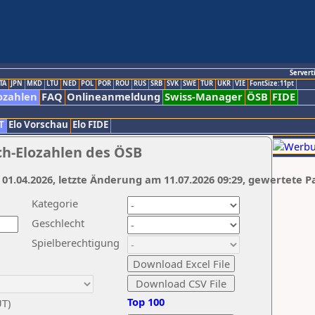
Servert
TA
JPN
MKD
LTU
NED
POL
POR
ROU
RUS
SRB
SVK
SWE
TUR
UKR
VIE
FontSize:11pt
ozahlen
FAQ
Onlineanmeldung
Swiss-Manager
ÖSB
FIDE
T
Elo Vorschau
Elo FIDE
ch-Elozahlen des ÖSB
 01.04.2026, letzte Änderung am 11.07.2026 09:29, gewertete P
Kategorie
Geschlecht
Spielberechtigung
Top 100
UT)