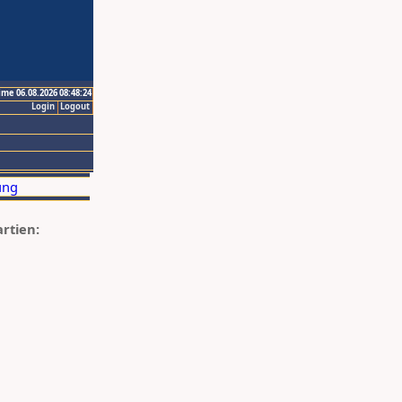
ime 06.08.2026 08:48:24
Login
Logout
artien: