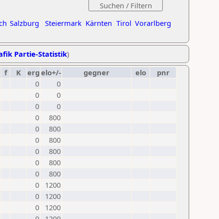
ch
Salzburg
Steiermark
Kärnten
Tirol
Vorarlberg
fik Partie-Statistik
)
f
K
erg
elo+/-
gegner
elo
pnr
0
0
0
0
0
0
0
800
0
800
0
800
0
800
0
800
0
800
0
1200
0
1200
0
1200
0
1200