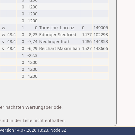
0
1200
0
1200
0
1200
w
1
0
Tomschik Lorenz
0
149006
w
48.4
0
-8,23
Edtinger Siegfried
1477
102293
s
48.4
0
-7,74
Neulinger Kurt
1486
144853
s
48.4
0
-6,29
Reichart Maximilian
1527
148666
1
-22,3
0
1200
0
1200
0
1200
 der nächsten Wertungsperiode.
d in der Liste nicht enthalten.
-Version 14.07.2026 13:23, Node S2