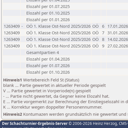
Elozahl per 01.07.2025
Elozahl per 01.10.2025
Elozahl per 01.01.2026
1263409
-
OÖ 1. Klasse Ost-Nord 2025/2026
OÖ
6
17.01.2026
1263409
OÖ 1. Klasse Ost-Nord 2025/2026
OÖ
7
31.01.2026
1263409
OÖ 1. Klasse Ost-Nord 2025/2026
OÖ
8
14.02.2026
1263409
OÖ 1. Klasse Ost-Nord 2025/2026
OÖ
9
27.02.2026
Gesamtpartien 4
Elozahl per 01.04.2026
Elozahl per 01.07.2026
Elozahl per 01.10.2026
Hinweis1
Wertebereich Feld St (Status)
blank ... Partie gewertet in aktueller Periode gespielt
V ... Partie gewertet in Vorperiode(n) gespielt
- ... Partie nicht gewertet, da Gegner keine Elozahl hat.
E ... Partie vorgemerkt zur Berechnung der Einstiegselozahl in
K ... Korrektur wegen doppelter Personennummer.
Hinweis2
Kontumazen werden grundsätzlich nie gewertet und sin
Der Schachturnier-Ergebnis-Server
© 2006-2026 Heinz Herzog
, CMS