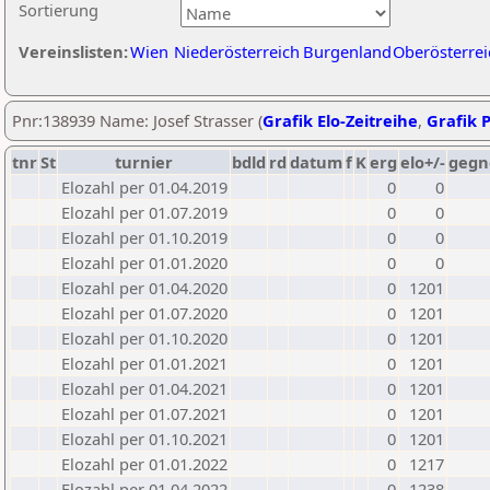
Sortierung
Vereinslisten:
Wien
Niederösterreich
Burgenland
Oberösterrei
Pnr:138939 Name: Josef Strasser (
Grafik Elo-Zeitreihe
,
Grafik P
tnr
St
turnier
bdld
rd
datum
f
K
erg
elo+/-
gegn
Elozahl per 01.04.2019
0
0
Elozahl per 01.07.2019
0
0
Elozahl per 01.10.2019
0
0
Elozahl per 01.01.2020
0
0
Elozahl per 01.04.2020
0
1201
Elozahl per 01.07.2020
0
1201
Elozahl per 01.10.2020
0
1201
Elozahl per 01.01.2021
0
1201
Elozahl per 01.04.2021
0
1201
Elozahl per 01.07.2021
0
1201
Elozahl per 01.10.2021
0
1201
Elozahl per 01.01.2022
0
1217
Elozahl per 01.04.2022
0
1238