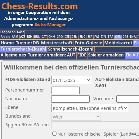
Logged on: Gast
Arabic
ARM
AZE
BIH
BUL
CAT
CHN
CRO
CZE
DEN
ENG
ESP
FAI
FIN
FRA
GER
GRE
INA
I
Home
TurnierDB
Meisterschaft
Foto-Galerie
Meldekartei
El
Turnierschach-Elozahl
Schnellschach-Elozahl
Allgemeines
Turnier anmelden: AUT
FIDE
Spieler anmelden
Elo AU
Willkommen bei den offiziellen Turnierscha
FIDE-Elolisten Stand
AUT-Elolisten Stand
8.601
Personennummer
Nachname
Vorname
Ebene
Bundesland
Spgem./Kreis/Verein
Nur "österreichische" Spieler (Land=A