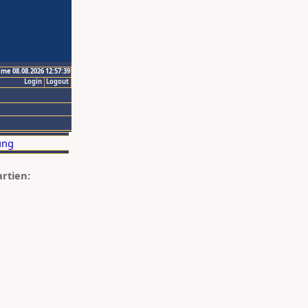
ime 08.08.2026 12:57:39
Login
Logout
artien: