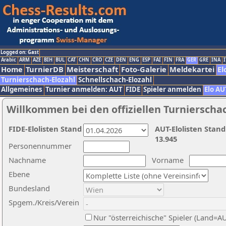
Logged on: Gast
Arabic
ARM
AZE
BIH
BUL
CAT
CHN
CRO
CZE
DEN
ENG
ESP
FAI
FIN
FRA
GER
GRE
INA
I
Home
TurnierDB
Meisterschaft
Foto-Galerie
Meldekartei
El
Turnierschach-Elozahl
Schnellschach-Elozahl
Allgemeines
Turnier anmelden: AUT
FIDE
Spieler anmelden
Elo AU
Willkommen bei den offiziellen Turnierscha
FIDE-Elolisten Stand
AUT-Elolisten Stand
13.945
Personennummer
Nachname
Vorname
Ebene
Bundesland
Spgem./Kreis/Verein
Nur "österreichische" Spieler (Land=A