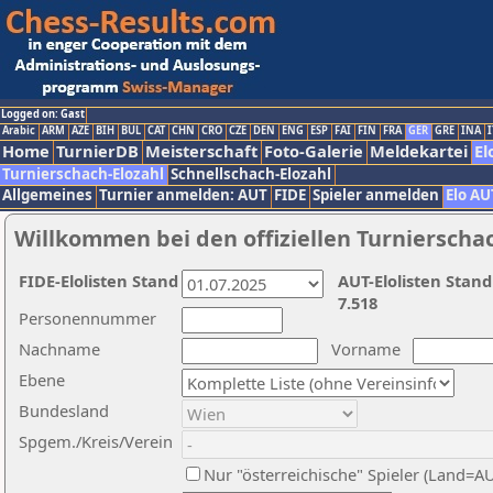
Logged on: Gast
Arabic
ARM
AZE
BIH
BUL
CAT
CHN
CRO
CZE
DEN
ENG
ESP
FAI
FIN
FRA
GER
GRE
INA
I
Home
TurnierDB
Meisterschaft
Foto-Galerie
Meldekartei
El
Turnierschach-Elozahl
Schnellschach-Elozahl
Allgemeines
Turnier anmelden: AUT
FIDE
Spieler anmelden
Elo AU
Willkommen bei den offiziellen Turnierscha
FIDE-Elolisten Stand
AUT-Elolisten Stand
7.518
Personennummer
Nachname
Vorname
Ebene
Bundesland
Spgem./Kreis/Verein
Nur "österreichische" Spieler (Land=A