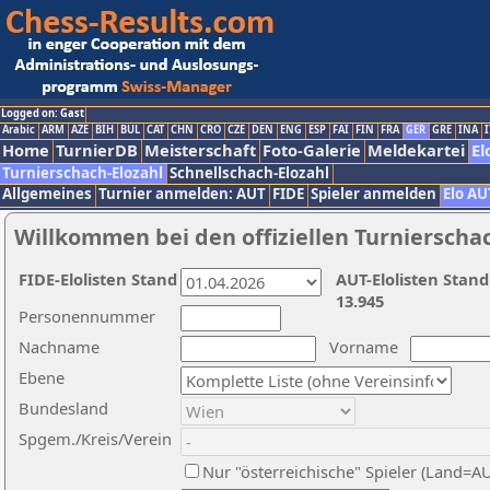
Logged on: Gast
Arabic
ARM
AZE
BIH
BUL
CAT
CHN
CRO
CZE
DEN
ENG
ESP
FAI
FIN
FRA
GER
GRE
INA
I
Home
TurnierDB
Meisterschaft
Foto-Galerie
Meldekartei
El
Turnierschach-Elozahl
Schnellschach-Elozahl
Allgemeines
Turnier anmelden: AUT
FIDE
Spieler anmelden
Elo AU
Willkommen bei den offiziellen Turnierscha
FIDE-Elolisten Stand
AUT-Elolisten Stand
13.945
Personennummer
Nachname
Vorname
Ebene
Bundesland
Spgem./Kreis/Verein
Nur "österreichische" Spieler (Land=A