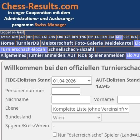
Logged on: Gast
Arabic
ARM
AZE
BIH
BUL
CAT
CHN
CRO
CZE
DEN
ENG
ESP
FAI
FIN
FRA
GER
GRE
INA
I
Home
TurnierDB
Meisterschaft
Foto-Galerie
Meldekartei
El
Turnierschach-Elozahl
Schnellschach-Elozahl
Allgemeines
Turnier anmelden: AUT
FIDE
Spieler anmelden
Elo AU
Willkommen bei den offiziellen Turnierscha
FIDE-Elolisten Stand
AUT-Elolisten Stand
13.945
Personennummer
Nachname
Vorname
Ebene
Bundesland
Spgem./Kreis/Verein
Nur "österreichische" Spieler (Land=A