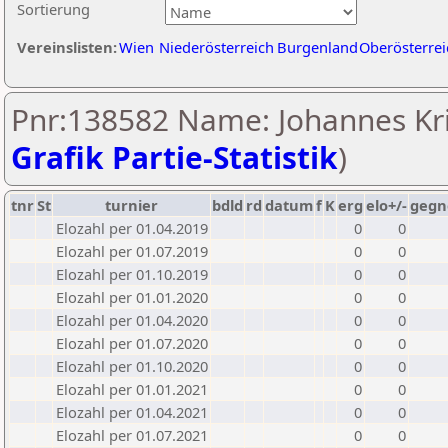
Sortierung
Vereinslisten:
Wien
Niederösterreich
Burgenland
Oberösterrei
Pnr:138582 Name: Johannes Kri
Grafik Partie-Statistik
)
tnr
St
turnier
bdld
rd
datum
f
K
erg
elo+/-
gegn
Elozahl per 01.04.2019
0
0
Elozahl per 01.07.2019
0
0
Elozahl per 01.10.2019
0
0
Elozahl per 01.01.2020
0
0
Elozahl per 01.04.2020
0
0
Elozahl per 01.07.2020
0
0
Elozahl per 01.10.2020
0
0
Elozahl per 01.01.2021
0
0
Elozahl per 01.04.2021
0
0
Elozahl per 01.07.2021
0
0