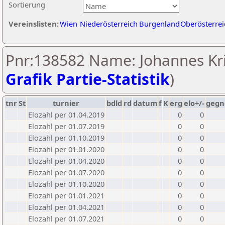
Sortierung
Vereinslisten:
Wien
Niederösterreich
Burgenland
Oberösterrei
Pnr:138582 Name: Johannes Kri
Grafik Partie-Statistik
)
tnr
St
turnier
bdld
rd
datum
f
K
erg
elo+/-
gegn
Elozahl per 01.04.2019
0
0
Elozahl per 01.07.2019
0
0
Elozahl per 01.10.2019
0
0
Elozahl per 01.01.2020
0
0
Elozahl per 01.04.2020
0
0
Elozahl per 01.07.2020
0
0
Elozahl per 01.10.2020
0
0
Elozahl per 01.01.2021
0
0
Elozahl per 01.04.2021
0
0
Elozahl per 01.07.2021
0
0