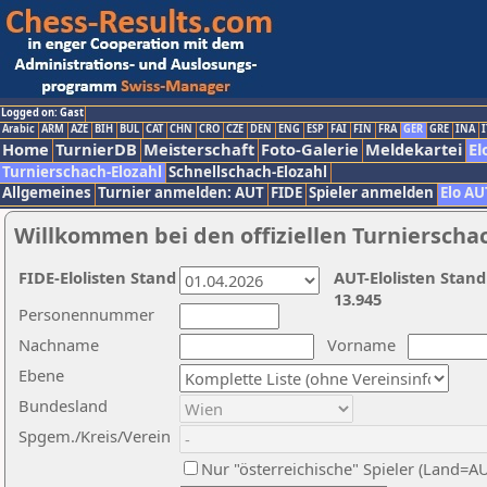
Logged on: Gast
Arabic
ARM
AZE
BIH
BUL
CAT
CHN
CRO
CZE
DEN
ENG
ESP
FAI
FIN
FRA
GER
GRE
INA
I
Home
TurnierDB
Meisterschaft
Foto-Galerie
Meldekartei
El
Turnierschach-Elozahl
Schnellschach-Elozahl
Allgemeines
Turnier anmelden: AUT
FIDE
Spieler anmelden
Elo AU
Willkommen bei den offiziellen Turnierscha
FIDE-Elolisten Stand
AUT-Elolisten Stand
13.945
Personennummer
Nachname
Vorname
Ebene
Bundesland
Spgem./Kreis/Verein
Nur "österreichische" Spieler (Land=A