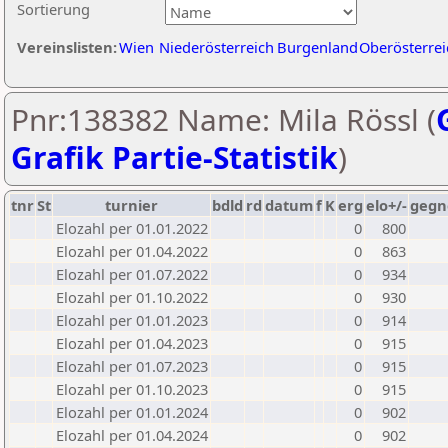
Sortierung
Vereinslisten:
Wien
Niederösterreich
Burgenland
Oberösterrei
Pnr:138382 Name: Mila Rössl (
Grafik Partie-Statistik
)
tnr
St
turnier
bdld
rd
datum
f
K
erg
elo+/-
gegn
Elozahl per 01.01.2022
0
800
Elozahl per 01.04.2022
0
863
Elozahl per 01.07.2022
0
934
Elozahl per 01.10.2022
0
930
Elozahl per 01.01.2023
0
914
Elozahl per 01.04.2023
0
915
Elozahl per 01.07.2023
0
915
Elozahl per 01.10.2023
0
915
Elozahl per 01.01.2024
0
902
Elozahl per 01.04.2024
0
902