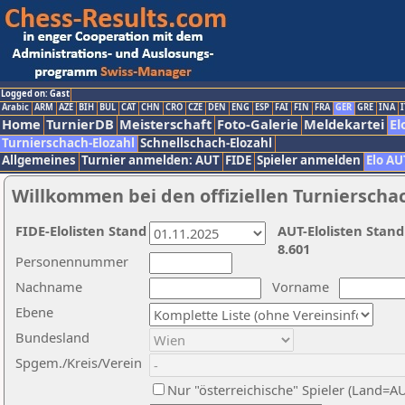
Logged on: Gast
Arabic
ARM
AZE
BIH
BUL
CAT
CHN
CRO
CZE
DEN
ENG
ESP
FAI
FIN
FRA
GER
GRE
INA
I
Home
TurnierDB
Meisterschaft
Foto-Galerie
Meldekartei
El
Turnierschach-Elozahl
Schnellschach-Elozahl
Allgemeines
Turnier anmelden: AUT
FIDE
Spieler anmelden
Elo AU
Willkommen bei den offiziellen Turnierscha
FIDE-Elolisten Stand
AUT-Elolisten Stand
8.601
Personennummer
Nachname
Vorname
Ebene
Bundesland
Spgem./Kreis/Verein
Nur "österreichische" Spieler (Land=A