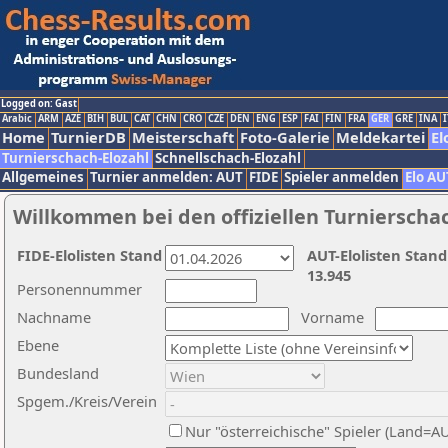
Logged on: Gast
Arabic
ARM
AZE
BIH
BUL
CAT
CHN
CRO
CZE
DEN
ENG
ESP
FAI
FIN
FRA
GER
GRE
INA
I
Home
TurnierDB
Meisterschaft
Foto-Galerie
Meldekartei
El
Turnierschach-Elozahl
Schnellschach-Elozahl
Allgemeines
Turnier anmelden: AUT
FIDE
Spieler anmelden
Elo AU
Willkommen bei den offiziellen Turnierscha
FIDE-Elolisten Stand
AUT-Elolisten Stand
13.945
Personennummer
Nachname
Vorname
Ebene
Bundesland
Spgem./Kreis/Verein
Nur "österreichische" Spieler (Land=A