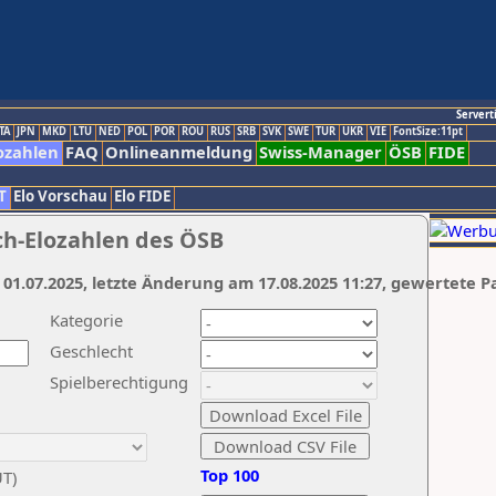
Servert
TA
JPN
MKD
LTU
NED
POL
POR
ROU
RUS
SRB
SVK
SWE
TUR
UKR
VIE
FontSize:11pt
ozahlen
FAQ
Onlineanmeldung
Swiss-Manager
ÖSB
FIDE
T
Elo Vorschau
Elo FIDE
ch-Elozahlen des ÖSB
 01.07.2025, letzte Änderung am 17.08.2025 11:27, gewertete P
Kategorie
Geschlecht
Spielberechtigung
Top 100
UT)