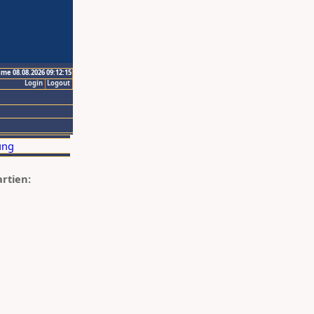
ime 08.08.2026 09:12:15
Login
Logout
artien: