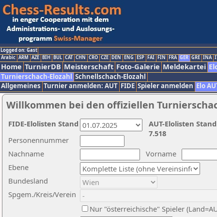
Logged on: Gast
Arabic
ARM
AZE
BIH
BUL
CAT
CHN
CRO
CZE
DEN
ENG
ESP
FAI
FIN
FRA
GER
GRE
INA
I
Home
TurnierDB
Meisterschaft
Foto-Galerie
Meldekartei
El
Turnierschach-Elozahl
Schnellschach-Elozahl
Allgemeines
Turnier anmelden: AUT
FIDE
Spieler anmelden
Elo AU
Willkommen bei den offiziellen Turnierscha
FIDE-Elolisten Stand
AUT-Elolisten Stand
7.518
Personennummer
Nachname
Vorname
Ebene
Bundesland
Spgem./Kreis/Verein
Nur "österreichische" Spieler (Land=A