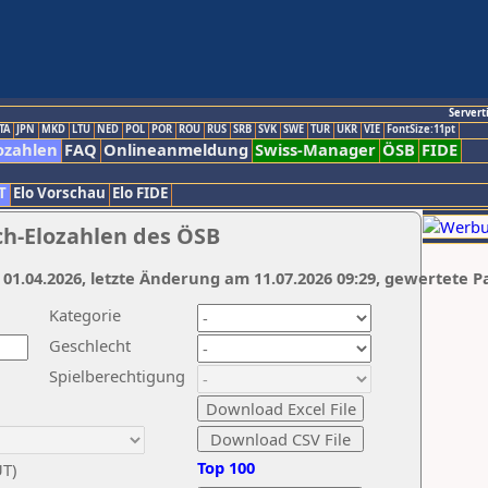
Servert
TA
JPN
MKD
LTU
NED
POL
POR
ROU
RUS
SRB
SVK
SWE
TUR
UKR
VIE
FontSize:11pt
ozahlen
FAQ
Onlineanmeldung
Swiss-Manager
ÖSB
FIDE
T
Elo Vorschau
Elo FIDE
ch-Elozahlen des ÖSB
 01.04.2026, letzte Änderung am 11.07.2026 09:29, gewertete P
Kategorie
Geschlecht
Spielberechtigung
Top 100
UT)