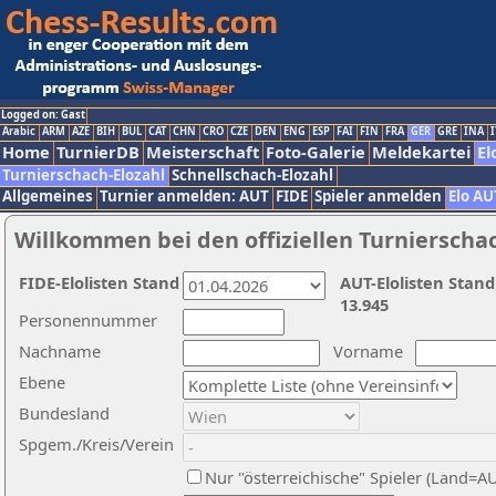
Logged on: Gast
Arabic
ARM
AZE
BIH
BUL
CAT
CHN
CRO
CZE
DEN
ENG
ESP
FAI
FIN
FRA
GER
GRE
INA
I
Home
TurnierDB
Meisterschaft
Foto-Galerie
Meldekartei
El
Turnierschach-Elozahl
Schnellschach-Elozahl
Allgemeines
Turnier anmelden: AUT
FIDE
Spieler anmelden
Elo AU
Willkommen bei den offiziellen Turnierscha
FIDE-Elolisten Stand
AUT-Elolisten Stand
13.945
Personennummer
Nachname
Vorname
Ebene
Bundesland
Spgem./Kreis/Verein
Nur "österreichische" Spieler (Land=A