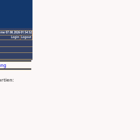
ime 07.08.2026 01:54:52
Login
Logout
artien: