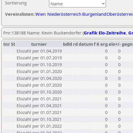
Sortierung
Vereinslisten:
Wien
Niederösterreich
Burgenland
Oberösterrei
Pnr:138188 Name: Kevin Ruckendorfer (
Grafik Elo-Zeitreihe
,
Gr
tnr
St
turnier
bdld
rd
datum
f
K
erg
elo+/-
gegn
Elozahl per 01.04.2019
0
0
Elozahl per 01.07.2019
0
0
Elozahl per 01.10.2019
0
0
Elozahl per 01.01.2020
0
0
Elozahl per 01.04.2020
0
0
Elozahl per 01.07.2020
0
0
Elozahl per 01.10.2020
0
0
Elozahl per 01.01.2021
0
0
Elozahl per 01.04.2021
0
0
Elozahl per 01.07.2021
0
0
Elozahl per 01.10.2021
0
0
Elozahl per 01.01.2022
0
0
Elozahl per 01.04.2022
0
0