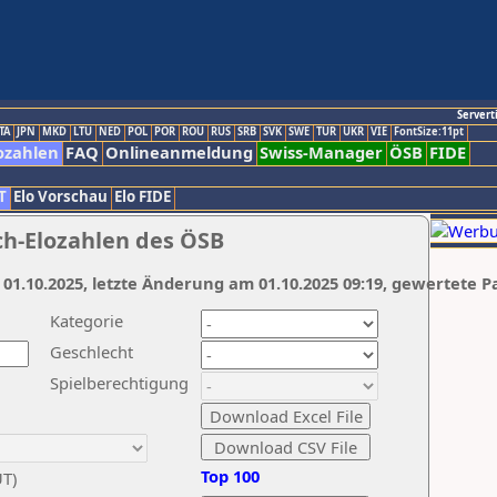
Servert
TA
JPN
MKD
LTU
NED
POL
POR
ROU
RUS
SRB
SVK
SWE
TUR
UKR
VIE
FontSize:11pt
ozahlen
FAQ
Onlineanmeldung
Swiss-Manager
ÖSB
FIDE
T
Elo Vorschau
Elo FIDE
ch-Elozahlen des ÖSB
 01.10.2025, letzte Änderung am 01.10.2025 09:19, gewertete P
Kategorie
Geschlecht
Spielberechtigung
Top 100
UT)