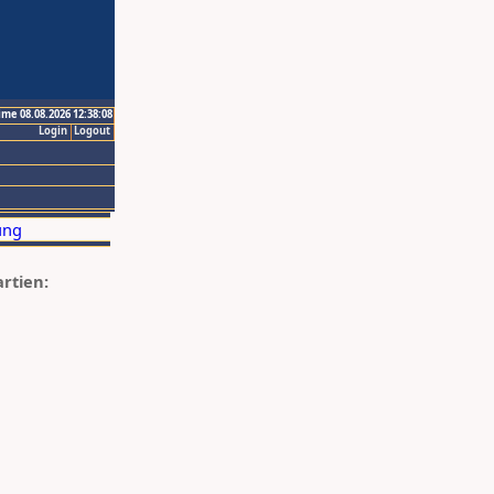
ime 08.08.2026 12:38:08
Login
Logout
artien: