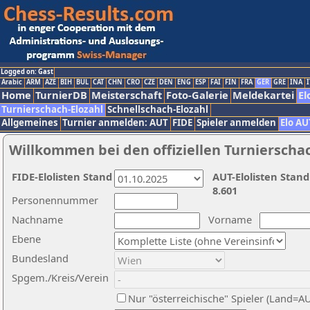
Logged on: Gast
Arabic
ARM
AZE
BIH
BUL
CAT
CHN
CRO
CZE
DEN
ENG
ESP
FAI
FIN
FRA
GER
GRE
INA
I
Home
TurnierDB
Meisterschaft
Foto-Galerie
Meldekartei
El
Turnierschach-Elozahl
Schnellschach-Elozahl
Allgemeines
Turnier anmelden: AUT
FIDE
Spieler anmelden
Elo AU
Willkommen bei den offiziellen Turnierscha
FIDE-Elolisten Stand
AUT-Elolisten Stand
8.601
Personennummer
Nachname
Vorname
Ebene
Bundesland
Spgem./Kreis/Verein
Nur "österreichische" Spieler (Land=A