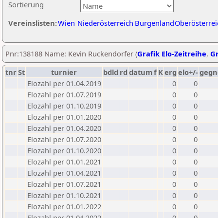
Sortierung
Vereinslisten:
Wien
Niederösterreich
Burgenland
Oberösterrei
Pnr:138188 Name: Kevin Ruckendorfer (
Grafik Elo-Zeitreihe
,
Gr
tnr
St
turnier
bdld
rd
datum
f
K
erg
elo+/-
gegn
Elozahl per 01.04.2019
0
0
Elozahl per 01.07.2019
0
0
Elozahl per 01.10.2019
0
0
Elozahl per 01.01.2020
0
0
Elozahl per 01.04.2020
0
0
Elozahl per 01.07.2020
0
0
Elozahl per 01.10.2020
0
0
Elozahl per 01.01.2021
0
0
Elozahl per 01.04.2021
0
0
Elozahl per 01.07.2021
0
0
Elozahl per 01.10.2021
0
0
Elozahl per 01.01.2022
0
0
Elozahl per 01.04.2022
0
0