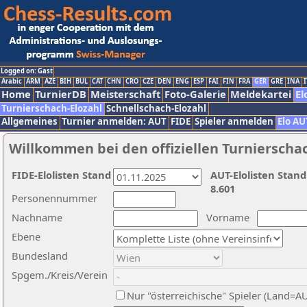
Logged on: Gast
Arabic
ARM
AZE
BIH
BUL
CAT
CHN
CRO
CZE
DEN
ENG
ESP
FAI
FIN
FRA
GER
GRE
INA
I
Home
TurnierDB
Meisterschaft
Foto-Galerie
Meldekartei
El
Turnierschach-Elozahl
Schnellschach-Elozahl
Allgemeines
Turnier anmelden: AUT
FIDE
Spieler anmelden
Elo AU
Willkommen bei den offiziellen Turnierscha
FIDE-Elolisten Stand
AUT-Elolisten Stand
8.601
Personennummer
Nachname
Vorname
Ebene
Bundesland
Spgem./Kreis/Verein
Nur "österreichische" Spieler (Land=A