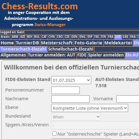
Logged on: Gast
Arabic
ARM
AZE
BIH
BUL
CAT
CHN
CRO
CZE
DEN
ENG
ESP
FAI
FIN
FRA
GER
GRE
INA
I
Home
TurnierDB
Meisterschaft
Foto-Galerie
Meldekartei
El
Turnierschach-Elozahl
Schnellschach-Elozahl
Allgemeines
Turnier anmelden: AUT
FIDE
Spieler anmelden
Elo AU
Willkommen bei den offiziellen Turnierscha
FIDE-Elolisten Stand
AUT-Elolisten Stand
7.518
Personennummer
Nachname
Vorname
Ebene
Bundesland
Spgem./Kreis/Verein
Nur "österreichische" Spieler (Land=A