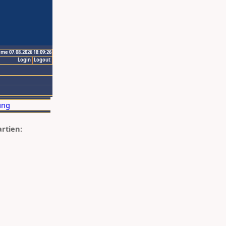
ime 07.08.2026 18:09:26
Login
Logout
artien: