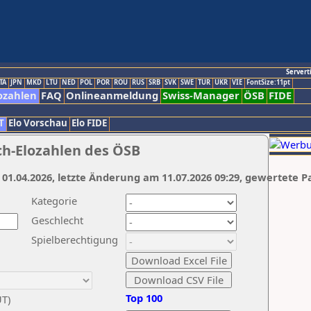
Servert
TA
JPN
MKD
LTU
NED
POL
POR
ROU
RUS
SRB
SVK
SWE
TUR
UKR
VIE
FontSize:11pt
ozahlen
FAQ
Onlineanmeldung
Swiss-Manager
ÖSB
FIDE
T
Elo Vorschau
Elo FIDE
ch-Elozahlen des ÖSB
 01.04.2026, letzte Änderung am 11.07.2026 09:29, gewertete P
Kategorie
Geschlecht
Spielberechtigung
Top 100
UT)