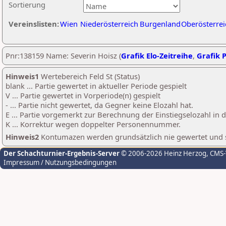
Sortierung
Vereinslisten:
Wien
Niederösterreich
Burgenland
Oberösterrei
Pnr:138159 Name: Severin Hoisz (
Grafik Elo-Zeitreihe
,
Grafik P
Hinweis1
Wertebereich Feld St (Status)
blank ... Partie gewertet in aktueller Periode gespielt
V ... Partie gewertet in Vorperiode(n) gespielt
- ... Partie nicht gewertet, da Gegner keine Elozahl hat.
E ... Partie vorgemerkt zur Berechnung der Einstiegselozahl in
K ... Korrektur wegen doppelter Personennummer.
Hinweis2
Kontumazen werden grundsätzlich nie gewertet und sin
Der Schachturnier-Ergebnis-Server
© 2006-2026 Heinz Herzog
, CMS
Impressum / Nutzungsbedingungen