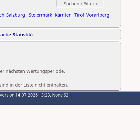
ch
Salzburg
Steiermark
Kärnten
Tirol
Vorarlberg
artie-Statistik
)
 der nächsten Wertungsperiode.
d in der Liste nicht enthalten.
-Version 14.07.2026 13:23, Node S2