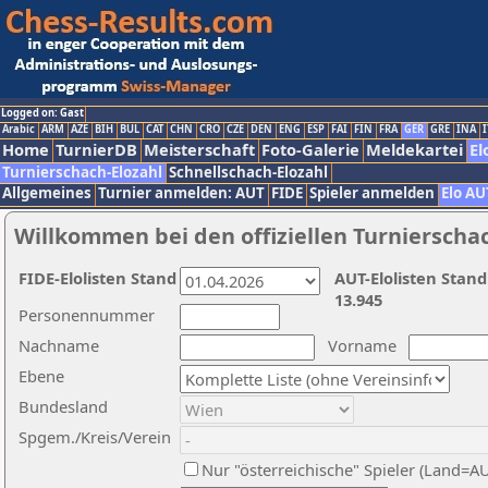
Logged on: Gast
Arabic
ARM
AZE
BIH
BUL
CAT
CHN
CRO
CZE
DEN
ENG
ESP
FAI
FIN
FRA
GER
GRE
INA
I
Home
TurnierDB
Meisterschaft
Foto-Galerie
Meldekartei
El
Turnierschach-Elozahl
Schnellschach-Elozahl
Allgemeines
Turnier anmelden: AUT
FIDE
Spieler anmelden
Elo AU
Willkommen bei den offiziellen Turnierscha
FIDE-Elolisten Stand
AUT-Elolisten Stand
13.945
Personennummer
Nachname
Vorname
Ebene
Bundesland
Spgem./Kreis/Verein
Nur "österreichische" Spieler (Land=A