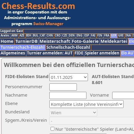
Logged on: Gast
Arabic
ARM
AZE
BIH
BUL
CAT
CHN
CRO
CZE
DEN
ENG
ESP
FAI
FIN
FRA
GER
GRE
INA
I
Home
TurnierDB
Meisterschaft
Foto-Galerie
Meldekartei
El
Turnierschach-Elozahl
Schnellschach-Elozahl
Allgemeines
Turnier anmelden: AUT
FIDE
Spieler anmelden
Elo AU
Willkommen bei den offiziellen Turnierscha
FIDE-Elolisten Stand
AUT-Elolisten Stand
8.601
Personennummer
Nachname
Vorname
Ebene
Bundesland
Spgem./Kreis/Verein
Nur "österreichische" Spieler (Land=A