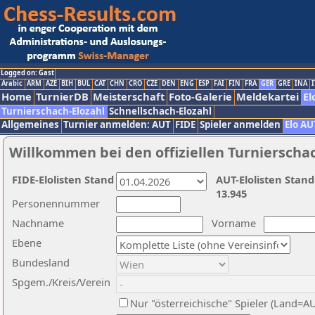
Logged on: Gast
Arabic
ARM
AZE
BIH
BUL
CAT
CHN
CRO
CZE
DEN
ENG
ESP
FAI
FIN
FRA
GER
GRE
INA
I
Home
TurnierDB
Meisterschaft
Foto-Galerie
Meldekartei
El
Turnierschach-Elozahl
Schnellschach-Elozahl
Allgemeines
Turnier anmelden: AUT
FIDE
Spieler anmelden
Elo AU
Willkommen bei den offiziellen Turnierscha
FIDE-Elolisten Stand
AUT-Elolisten Stand
13.945
Personennummer
Nachname
Vorname
Ebene
Bundesland
Spgem./Kreis/Verein
Nur "österreichische" Spieler (Land=A