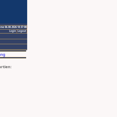
ime 06.08.2026 18:37:08
Login
Logout
artien: