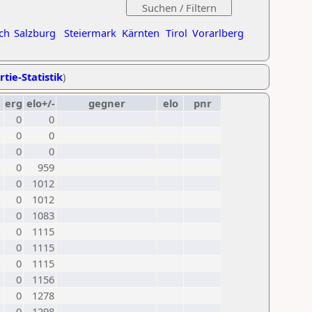
ch
Salzburg
Steiermark
Kärnten
Tirol
Vorarlberg
rtie-Statistik
)
erg
elo+/-
gegner
elo
pnr
0
0
0
0
0
0
0
959
0
1012
0
1012
0
1083
0
1115
0
1115
0
1115
0
1156
0
1278
0
1298