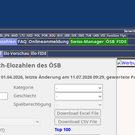
Servert
TA
JPN
MKD
LTU
NED
POL
POR
ROU
RUS
SRB
SVK
SWE
TUR
UKR
VIE
FontSize:11pt
ozahlen
FAQ
Onlineanmeldung
Swiss-Manager
ÖSB
FIDE
T
Elo Vorschau
Elo FIDE
ch-Elozahlen des ÖSB
 01.04.2026, letzte Änderung am 11.07.2026 09:29, gewertete P
Kategorie
Geschlecht
Spielberechtigung
Top 100
UT)