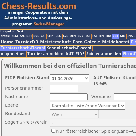
Logged on: Gast
Arabic
ARM
AZE
BIH
BUL
CAT
CHN
CRO
CZE
DEN
ENG
ESP
FAI
FIN
FRA
GER
GRE
INA
I
Home
TurnierDB
Meisterschaft
Foto-Galerie
Meldekartei
El
Turnierschach-Elozahl
Schnellschach-Elozahl
Allgemeines
Turnier anmelden: AUT
FIDE
Spieler anmelden
Elo AU
Willkommen bei den offiziellen Turnierscha
FIDE-Elolisten Stand
AUT-Elolisten Stand
13.945
Personennummer
Nachname
Vorname
Ebene
Bundesland
Spgem./Kreis/Verein
Nur "österreichische" Spieler (Land=A