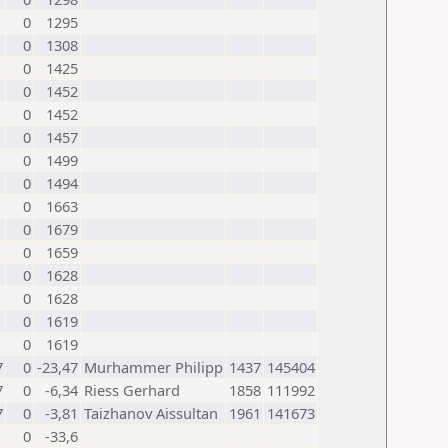
0
1295
0
1308
0
1425
0
1452
0
1452
0
1457
0
1499
0
1494
0
1663
0
1679
0
1659
0
1628
0
1628
0
1619
0
1619
7
0
-23,47
Murhammer Philipp
1437
145404
7
0
-6,34
Riess Gerhard
1858
111992
7
0
-3,81
Taizhanov Aissultan
1961
141673
0
-33,6