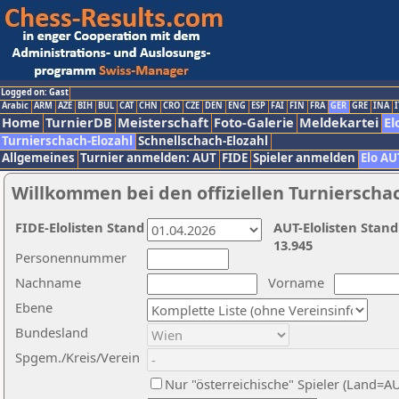
Logged on: Gast
Arabic
ARM
AZE
BIH
BUL
CAT
CHN
CRO
CZE
DEN
ENG
ESP
FAI
FIN
FRA
GER
GRE
INA
I
Home
TurnierDB
Meisterschaft
Foto-Galerie
Meldekartei
El
Turnierschach-Elozahl
Schnellschach-Elozahl
Allgemeines
Turnier anmelden: AUT
FIDE
Spieler anmelden
Elo AU
Willkommen bei den offiziellen Turnierscha
FIDE-Elolisten Stand
AUT-Elolisten Stand
13.945
Personennummer
Nachname
Vorname
Ebene
Bundesland
Spgem./Kreis/Verein
Nur "österreichische" Spieler (Land=A