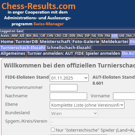
Logged on: Gast
Arabic
ARM
AZE
BIH
BUL
CAT
CHN
CRO
CZE
DEN
ENG
ESP
FAI
FIN
FRA
GER
GRE
INA
I
Home
TurnierDB
Meisterschaft
Foto-Galerie
Meldekartei
El
Turnierschach-Elozahl
Schnellschach-Elozahl
Allgemeines
Turnier anmelden: AUT
FIDE
Spieler anmelden
Elo AU
Willkommen bei den offiziellen Turnierscha
FIDE-Elolisten Stand
AUT-Elolisten Stand
8.601
Personennummer
Nachname
Vorname
Ebene
Bundesland
Spgem./Kreis/Verein
Nur "österreichische" Spieler (Land=A