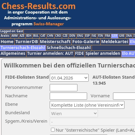
Logged on: Gast
Arabic
ARM
AZE
BIH
BUL
CAT
CHN
CRO
CZE
DEN
ENG
ESP
FAI
FIN
FRA
GER
GRE
INA
I
Home
TurnierDB
Meisterschaft
Foto-Galerie
Meldekartei
El
Turnierschach-Elozahl
Schnellschach-Elozahl
Allgemeines
Turnier anmelden: AUT
FIDE
Spieler anmelden
Elo AU
Willkommen bei den offiziellen Turnierscha
FIDE-Elolisten Stand
AUT-Elolisten Stand
13.945
Personennummer
Nachname
Vorname
Ebene
Bundesland
Spgem./Kreis/Verein
Nur "österreichische" Spieler (Land=A