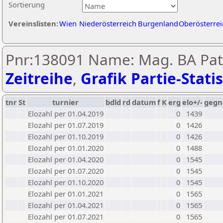
Sortierung
Vereinslisten:
Wien
Niederösterreich
Burgenland
Oberösterrei
Pnr:138091 Name: Mag. BA Patr
Zeitreihe
,
Grafik Partie-Statis
tnr
St
turnier
bdld
rd
datum
f
K
erg
elo+/-
gegn
Elozahl per 01.04.2019
0
1439
Elozahl per 01.07.2019
0
1426
Elozahl per 01.10.2019
0
1426
Elozahl per 01.01.2020
0
1488
Elozahl per 01.04.2020
0
1545
Elozahl per 01.07.2020
0
1545
Elozahl per 01.10.2020
0
1545
Elozahl per 01.01.2021
0
1565
Elozahl per 01.04.2021
0
1565
Elozahl per 01.07.2021
0
1565