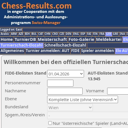
Logged on: Gast
Arabic
ARM
AZE
BIH
BUL
CAT
CHN
CRO
CZE
DEN
ENG
ESP
FAI
FIN
FRA
GER
GRE
INA
I
Home
TurnierDB
Meisterschaft
Foto-Galerie
Meldekartei
El
Turnierschach-Elozahl
Schnellschach-Elozahl
Allgemeines
Turnier anmelden: AUT
FIDE
Spieler anmelden
Elo AU
Willkommen bei den offiziellen Turnierscha
FIDE-Elolisten Stand
AUT-Elolisten Stand
13.945
Personennummer
Nachname
Vorname
Ebene
Bundesland
Spgem./Kreis/Verein
Nur "österreichische" Spieler (Land=A