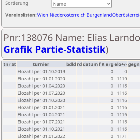
Sortierung
Vereinslisten:
Wien
Niederösterreich
Burgenland
Oberösterrei
Pnr:138076 Name: Elias Larndor
Grafik Partie-Statistik
)
tnr
St
turnier
bdld
rd
datum
f
K
erg
elo+/-
gegn
Elozahl per 01.10.2019
0
0
Elozahl per 01.01.2020
0
1119
Elozahl per 01.04.2020
0
1116
Elozahl per 01.07.2020
0
1116
Elozahl per 01.10.2020
0
1116
Elozahl per 01.01.2021
0
1116
Elozahl per 01.04.2021
0
1116
Elozahl per 01.07.2021
0
1116
Elozahl per 01.10.2021
0
1116
Elozahl per 01.01.2022
0
1171