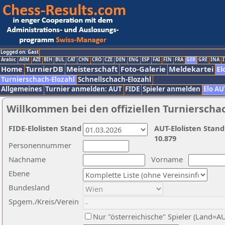
Logged on: Gast
Arabic
ARM
AZE
BIH
BUL
CAT
CHN
CRO
CZE
DEN
ENG
ESP
FAI
FIN
FRA
GER
GRE
INA
I
Home
TurnierDB
Meisterschaft
Foto-Galerie
Meldekartei
El
Turnierschach-Elozahl
Schnellschach-Elozahl
Allgemeines
Turnier anmelden: AUT
FIDE
Spieler anmelden
Elo AU
Willkommen bei den offiziellen Turnierscha
FIDE-Elolisten Stand
AUT-Elolisten Stand
10.879
Personennummer
Nachname
Vorname
Ebene
Bundesland
Spgem./Kreis/Verein
Nur "österreichische" Spieler (Land=A