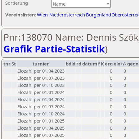
Sortierung
Vereinslisten:
Wien
Niederösterreich
Burgenland
Oberösterrei
Pnr:138070 Name: Dennis Szök
Grafik Partie-Statistik
)
tnr
St
turnier
bdld
rd
datum
f
K
erg
elo+/-
gegn
Elozahl per 01.04.2023
0
0
Elozahl per 01.07.2023
0
0
Elozahl per 01.10.2023
0
0
Elozahl per 01.01.2024
0
0
Elozahl per 01.04.2024
0
0
Elozahl per 01.07.2024
0
0
Elozahl per 01.10.2024
0
0
Elozahl per 01.01.2025
0
0
Elozahl per 01.04.2025
0
0
Elozahl per 01.07.2025
0
0