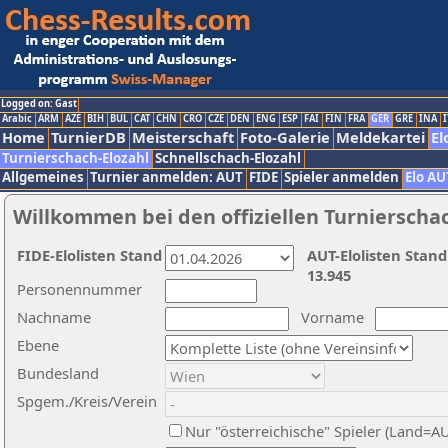
Logged on: Gast
Arabic
ARM
AZE
BIH
BUL
CAT
CHN
CRO
CZE
DEN
ENG
ESP
FAI
FIN
FRA
GER
GRE
INA
I
Home
TurnierDB
Meisterschaft
Foto-Galerie
Meldekartei
El
Turnierschach-Elozahl
Schnellschach-Elozahl
Allgemeines
Turnier anmelden: AUT
FIDE
Spieler anmelden
Elo AU
Willkommen bei den offiziellen Turnierscha
FIDE-Elolisten Stand
AUT-Elolisten Stand
13.945
Personennummer
Nachname
Vorname
Ebene
Bundesland
Spgem./Kreis/Verein
Nur "österreichische" Spieler (Land=A