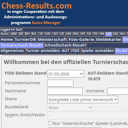
Logged on: Gast
Arabic
ARM
AZE
BIH
BUL
CAT
CHN
CRO
CZE
DEN
ENG
ESP
FAI
FIN
FRA
GER
GRE
INA
I
Home
TurnierDB
Meisterschaft
Foto-Galerie
Meldekartei
El
Turnierschach-Elozahl
Schnellschach-Elozahl
Allgemeines
Turnier anmelden: AUT
FIDE
Spieler anmelden
Elo AU
Willkommen bei den offiziellen Turnierscha
FIDE-Elolisten Stand
AUT-Elolisten Stand
10.879
Personennummer
Nachname
Vorname
Ebene
Bundesland
Spgem./Kreis/Verein
Nur "österreichische" Spieler (Land=A