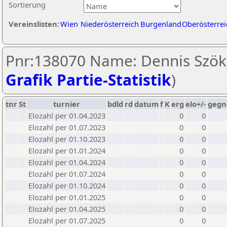
Sortierung
Vereinslisten:
Wien
Niederösterreich
Burgenland
Oberösterrei
Pnr:138070 Name: Dennis Szök
Grafik Partie-Statistik
)
tnr
St
turnier
bdld
rd
datum
f
K
erg
elo+/-
gegn
Elozahl per 01.04.2023
0
0
Elozahl per 01.07.2023
0
0
Elozahl per 01.10.2023
0
0
Elozahl per 01.01.2024
0
0
Elozahl per 01.04.2024
0
0
Elozahl per 01.07.2024
0
0
Elozahl per 01.10.2024
0
0
Elozahl per 01.01.2025
0
0
Elozahl per 01.04.2025
0
0
Elozahl per 01.07.2025
0
0