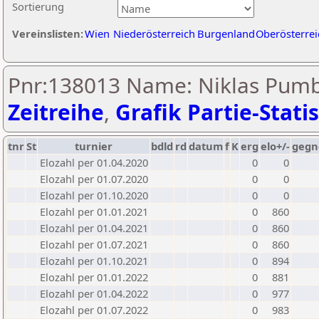
Sortierung
Vereinslisten:
Wien
Niederösterreich
Burgenland
Oberösterrei
Pnr:138013 Name: Niklas Pumb
Zeitreihe
,
Grafik Partie-Statis
tnr
St
turnier
bdld
rd
datum
f
K
erg
elo+/-
gegn
Elozahl per 01.04.2020
0
0
Elozahl per 01.07.2020
0
0
Elozahl per 01.10.2020
0
0
Elozahl per 01.01.2021
0
860
Elozahl per 01.04.2021
0
860
Elozahl per 01.07.2021
0
860
Elozahl per 01.10.2021
0
894
Elozahl per 01.01.2022
0
881
Elozahl per 01.04.2022
0
977
Elozahl per 01.07.2022
0
983