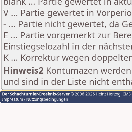
blank ... Partie gewertet in akt
V ... Partie gewertet in Vorperi
- ... Partie nicht gewertet, da 
E ... Partie vorgemerkt zur Be
Einstiegselozahl in der nächst
K ... Korrektur wegen doppelt
Hinweis2
Kontumazen werden g
und sind in der Liste nicht enth
Der Schachturnier-Ergebnis-Server
© 2006-2026 Heinz Herzog
, CMS
Impressum / Nutzungsbedingungen