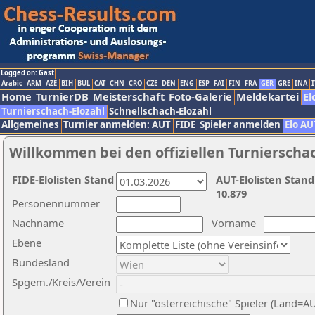
Logged on: Gast
Arabic
ARM
AZE
BIH
BUL
CAT
CHN
CRO
CZE
DEN
ENG
ESP
FAI
FIN
FRA
GER
GRE
INA
I
Home
TurnierDB
Meisterschaft
Foto-Galerie
Meldekartei
El
Turnierschach-Elozahl
Schnellschach-Elozahl
Allgemeines
Turnier anmelden: AUT
FIDE
Spieler anmelden
Elo AU
Willkommen bei den offiziellen Turnierscha
FIDE-Elolisten Stand
AUT-Elolisten Stand
10.879
Personennummer
Nachname
Vorname
Ebene
Bundesland
Spgem./Kreis/Verein
Nur "österreichische" Spieler (Land=A