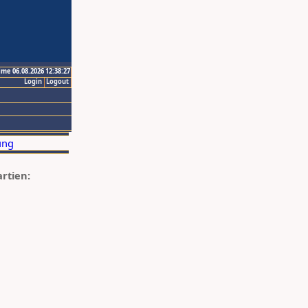
ime 06.08.2026 12:38:27
Login
Logout
artien: