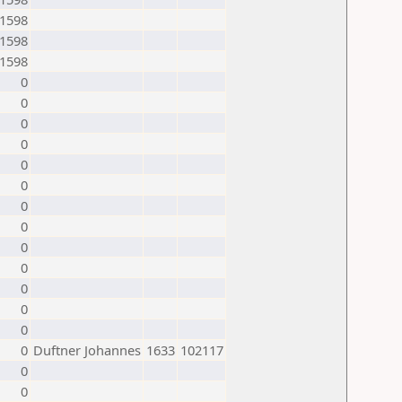
1598
1598
1598
0
0
0
0
0
0
0
0
0
0
0
0
0
0
Duftner Johannes
1633
102117
0
0