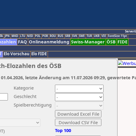
Servert
TA
JPN
MKD
LTU
NED
POL
POR
ROU
RUS
SRB
SVK
SWE
TUR
UKR
VIE
FontSize:11pt
ozahlen
FAQ
Onlineanmeldung
Swiss-Manager
ÖSB
FIDE
T
Elo Vorschau
Elo FIDE
ch-Elozahlen des ÖSB
 01.04.2026, letzte Änderung am 11.07.2026 09:29, gewertete P
Kategorie
Geschlecht
Spielberechtigung
Top 100
UT)