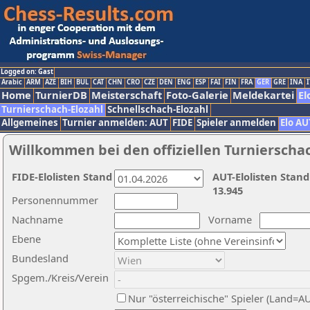
Logged on: Gast
Arabic
ARM
AZE
BIH
BUL
CAT
CHN
CRO
CZE
DEN
ENG
ESP
FAI
FIN
FRA
GER
GRE
INA
I
Home
TurnierDB
Meisterschaft
Foto-Galerie
Meldekartei
El
Turnierschach-Elozahl
Schnellschach-Elozahl
Allgemeines
Turnier anmelden: AUT
FIDE
Spieler anmelden
Elo AU
Willkommen bei den offiziellen Turnierscha
FIDE-Elolisten Stand
AUT-Elolisten Stand
13.945
Personennummer
Nachname
Vorname
Ebene
Bundesland
Spgem./Kreis/Verein
Nur "österreichische" Spieler (Land=A