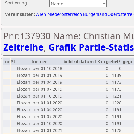
Sortierung
Vereinslisten:
Wien
Niederösterreich
Burgenland
Oberösterrei
Pnr:137930 Name: Christian M
Zeitreihe
,
Grafik Partie-Statis
tnr
St
turnier
bdld
rd
datum
f
K
erg
elo+/-
gegn
Elozahl per 01.10.2018
0
0
Elozahl per 01.01.2019
0
1139
Elozahl per 01.04.2019
0
1173
Elozahl per 01.07.2019
0
1173
Elozahl per 01.10.2019
0
1221
Elozahl per 01.01.2020
0
1228
Elozahl per 01.04.2020
0
1191
Elozahl per 01.07.2020
0
1191
Elozahl per 01.10.2020
0
1191
Elozahl per 01.01.2021
0
1178