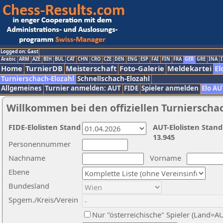
Logged on: Gast
Arabic
ARM
AZE
BIH
BUL
CAT
CHN
CRO
CZE
DEN
ENG
ESP
FAI
FIN
FRA
GER
GRE
INA
I
Home
TurnierDB
Meisterschaft
Foto-Galerie
Meldekartei
El
Turnierschach-Elozahl
Schnellschach-Elozahl
Allgemeines
Turnier anmelden: AUT
FIDE
Spieler anmelden
Elo AU
Willkommen bei den offiziellen Turnierscha
FIDE-Elolisten Stand
AUT-Elolisten Stand
13.945
Personennummer
Nachname
Vorname
Ebene
Bundesland
Spgem./Kreis/Verein
Nur "österreichische" Spieler (Land=A