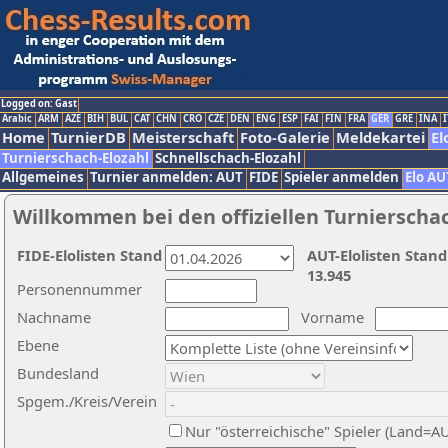
Logged on: Gast
Arabic
ARM
AZE
BIH
BUL
CAT
CHN
CRO
CZE
DEN
ENG
ESP
FAI
FIN
FRA
GER
GRE
INA
I
Home
TurnierDB
Meisterschaft
Foto-Galerie
Meldekartei
El
Turnierschach-Elozahl
Schnellschach-Elozahl
Allgemeines
Turnier anmelden: AUT
FIDE
Spieler anmelden
Elo AU
Willkommen bei den offiziellen Turnierscha
FIDE-Elolisten Stand
AUT-Elolisten Stand
13.945
Personennummer
Nachname
Vorname
Ebene
Bundesland
Spgem./Kreis/Verein
Nur "österreichische" Spieler (Land=A