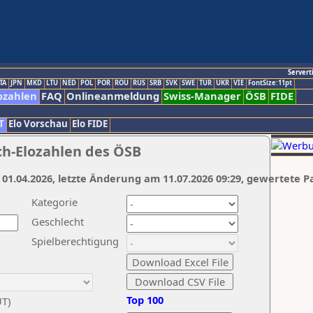
Servert
TA
JPN
MKD
LTU
NED
POL
POR
ROU
RUS
SRB
SVK
SWE
TUR
UKR
VIE
FontSize:11pt
ozahlen
FAQ
Onlineanmeldung
Swiss-Manager
ÖSB
FIDE
T
Elo Vorschau
Elo FIDE
ch-Elozahlen des ÖSB
 01.04.2026, letzte Änderung am 11.07.2026 09:29, gewertete P
Kategorie
Geschlecht
Spielberechtigung
Top 100
UT)