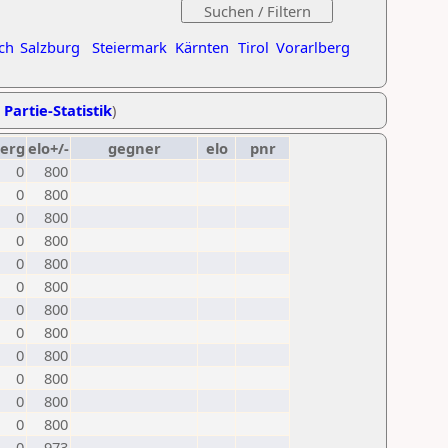
ch
Salzburg
Steiermark
Kärnten
Tirol
Vorarlberg
 Partie-Statistik
)
erg
elo+/-
gegner
elo
pnr
0
800
0
800
0
800
0
800
0
800
0
800
0
800
0
800
0
800
0
800
0
800
0
800
0
973