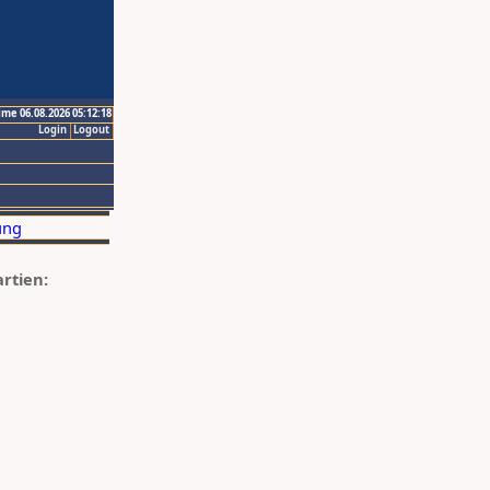
ime 06.08.2026 05:12:18
Login
Logout
artien: