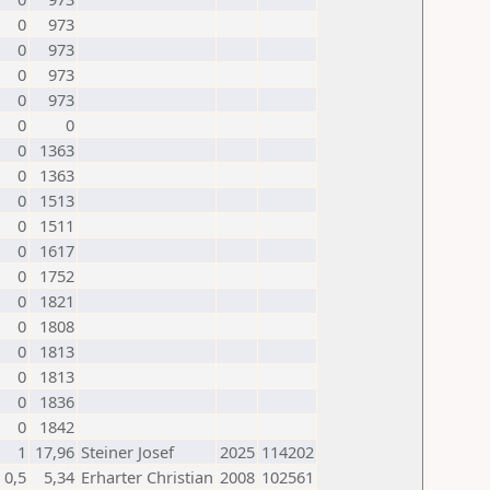
0
973
0
973
0
973
0
973
0
0
0
1363
0
1363
0
1513
0
1511
0
1617
0
1752
0
1821
0
1808
0
1813
0
1813
0
1836
0
1842
1
17,96
Steiner Josef
2025
114202
0,5
5,34
Erharter Christian
2008
102561